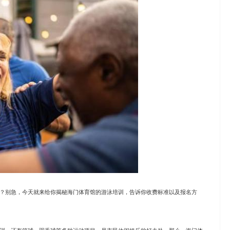
？别急，今天就来给你揭秘海门体育馆的游泳培训，告诉你收费标准以及报名方