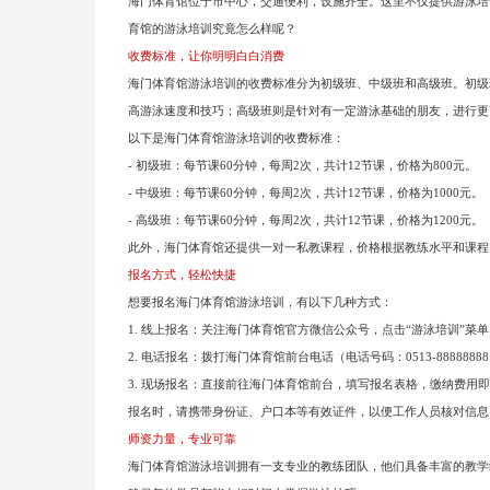
海门体育馆位于市中心，交通便利，设施齐全。这里不仅提供游泳培
育馆的游泳培训究竟怎么样呢？
收费标准，让你明明白白消费
海门体育馆游泳培训的收费标准分为初级班、中级班和高级班。初级
高游泳速度和技巧；高级班则是针对有一定游泳基础的朋友，进行更
以下是海门体育馆游泳培训的收费标准：
- 初级班：每节课60分钟，每周2次，共计12节课，价格为800元。
- 中级班：每节课60分钟，每周2次，共计12节课，价格为1000元。
- 高级班：每节课60分钟，每周2次，共计12节课，价格为1200元。
此外，海门体育馆还提供一对一私教课程，价格根据教练水平和课程
报名方式，轻松快捷
想要报名海门体育馆游泳培训，有以下几种方式：
1. 线上报名：关注海门体育馆官方微信公众号，点击“游泳培训”菜
2. 电话报名：拨打海门体育馆前台电话（电话号码：0513-88888
3. 现场报名：直接前往海门体育馆前台，填写报名表格，缴纳费用
报名时，请携带身份证、户口本等有效证件，以便工作人员核对信息
师资力量，专业可靠
海门体育馆游泳培训拥有一支专业的教练团队，他们具备丰富的教学