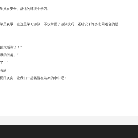
学员在安全、舒适的环境中学习。
学员表示，在这里学习游泳，不仅掌握了游泳技巧，还结识了许多志同道合的朋
的太感谢了！”
厚的兴趣。”
了！”
满满！
夏日炎炎，让我们一起畅游在清凉的水中吧！