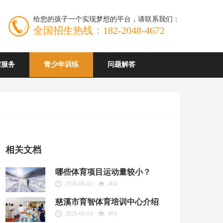
给您的孩子一个实现梦想的平台，请联系我们：
全国招生热线：182-2048-4672
馆服务
青少年训练
问题解答
相关文档
哪些体育项目运动量较小？
2026-06-01
404
慈溪市育智体育培训中心介绍
2026-06-04
494