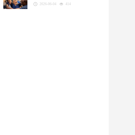
2026-06-04
414