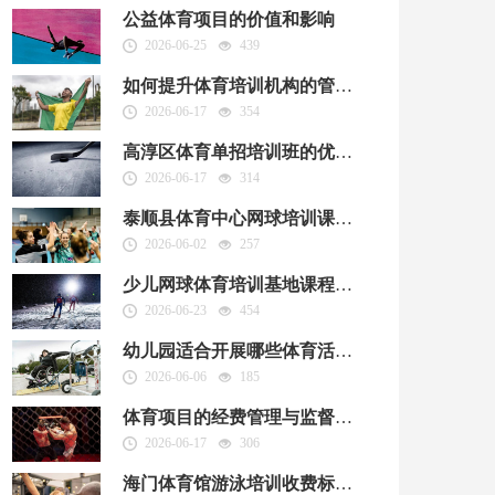
公益体育项目的价值和影响
2026-06-25
439
如何提升体育培训机构的管理水平？
2026-06-17
354
高淳区体育单招培训班的优势与课程安排
2026-06-17
314
泰顺县体育中心网球培训课程设置与教学方案
2026-06-02
257
少儿网球体育培训基地课程与报名流程
2026-06-23
454
幼儿园适合开展哪些体育活动？
2026-06-06
185
体育项目的经费管理与监督机制
2026-06-17
306
海门体育馆游泳培训收费标准及报名方式