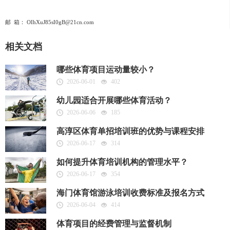
邮 箱：
OIhXuJ85sI0gB@21cn.com
相关文档
哪些体育项目运动量较小？
2026-06-01
402
幼儿园适合开展哪些体育活动？
2026-06-06
185
高淳区体育单招培训班的优势与课程安排
2026-06-17
314
如何提升体育培训机构的管理水平？
2026-06-17
354
海门体育馆游泳培训收费标准及报名方式
2026-06-04
414
体育项目的经费管理与监督机制