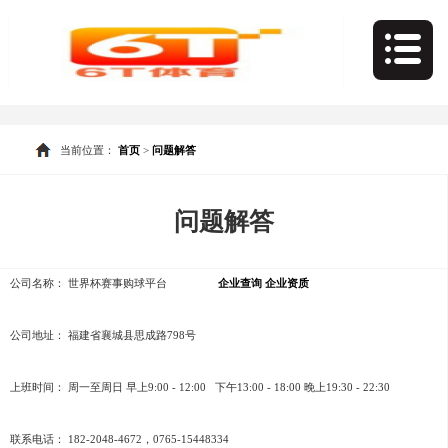
当前位置：
首页
>
问题解答
问题解答
公司名称：
世界杯赛事购球平台
企业查询
企业资质
公司地址：
福建省襄城县思成路798号
上班时间：
周一至周日 早上9:00 - 12:00 下午13:00 - 18:00 晚上19:30 - 22:30
联系电话：
182-2048-4672，0765-15448334