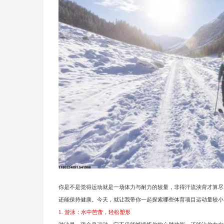
你是不是觉得运动就是一场体力与耐力的较量，非得汗流浃背才算尽
还能保持健康。今天，就让我带你一起探索哪些体育项目运动量较小
1. 游泳：水中芭蕾，轻松塑形