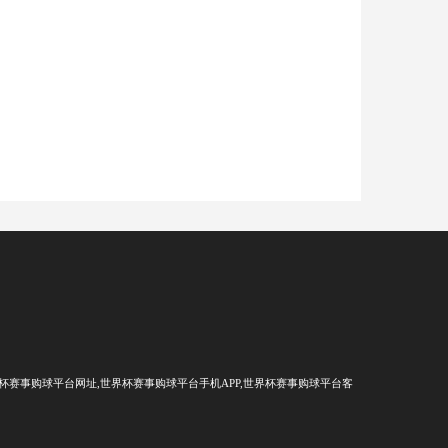
世界杯赛事购球平台网址,世界杯赛事购球平台手机APP,世界杯赛事购球平台客