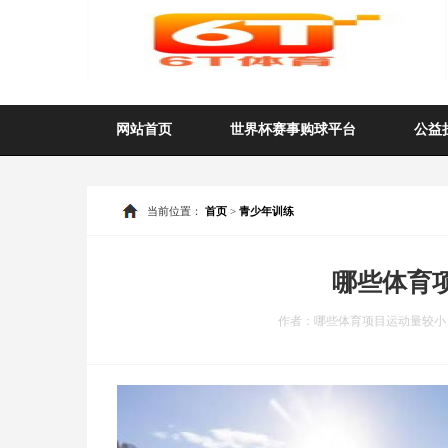
网站首页
世界杯赛事购球平台
公益
当前位置：
首页
>
青少年训练
哪些体育
作者：哪些体育项目运动量较小？ 日期