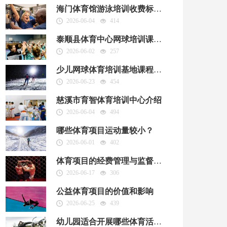
海门体育馆游泳培训收费标准及报名方式
2026-06-04
414
泰顺县体育中心网球培训课程设置与教学方案
2026-06-02
257
少儿网球体育培训基地课程与报名流程
2026-06-23
454
慈溪市育智体育培训中心介绍
2026-06-04
494
哪些体育项目运动量较小？
2026-06-01
402
体育项目的经费管理与监督机制
2026-06-17
306
公益体育项目的价值和影响
2026-06-25
439
幼儿园适合开展哪些体育活动？