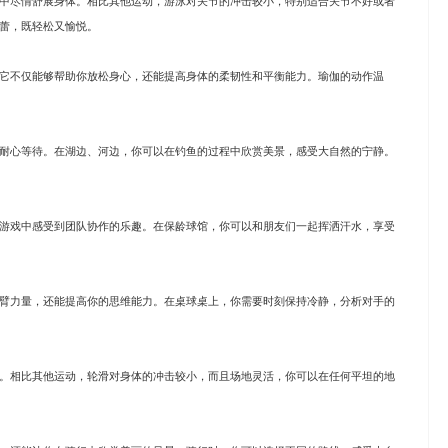
中尽情舒展身体。相比其他运动，游泳对关节的冲击较小，特别适合关节不好或者
蕾，既轻松又愉悦。
它不仅能够帮助你放松身心，还能提高身体的柔韧性和平衡能力。瑜伽的动作温
耐心等待。在湖边、河边，你可以在钓鱼的过程中欣赏美景，感受大自然的宁静。
游戏中感受到团队协作的乐趣。在保龄球馆，你可以和朋友们一起挥洒汗水，享受
臂力量，还能提高你的思维能力。在桌球桌上，你需要时刻保持冷静，分析对手的
。相比其他运动，轮滑对身体的冲击较小，而且场地灵活，你可以在任何平坦的地