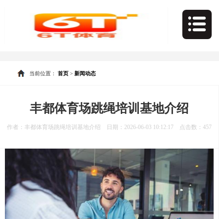
当前位置：
首页
>
新闻动态
丰都体育场跳绳培训基地介绍
作者：丰都体育场跳绳培训基地介绍 日期：2026-06-03 10:12:17 点击数：
457