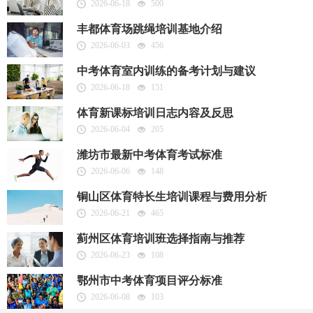
2026-06-18
500
丰都体育场跳绳培训基地介绍
2026-06-03
456
中考体育室内训练的备考计划与建议
2026-06-18
151
体育新课标培训日志内容及反思
2026-06-04
205
潍坊市最新中考体育考试标准
2026-06-06
148
铜山区体育特长生培训课程与费用分析
2026-06-21
465
蓟州区体育培训班选择指南与推荐
2026-06-23
108
鄂州市中考体育项目评分标准
2026-06-08
103