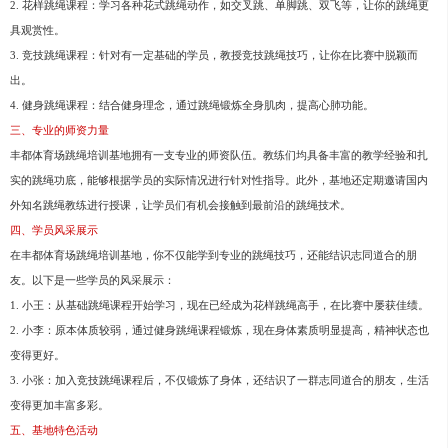
2. 花样跳绳课程：学习各种花式跳绳动作，如交叉跳、单脚跳、双飞等，让你的跳绳更
具观赏性。
3. 竞技跳绳课程：针对有一定基础的学员，教授竞技跳绳技巧，让你在比赛中脱颖而
出。
4. 健身跳绳课程：结合健身理念，通过跳绳锻炼全身肌肉，提高心肺功能。
三、专业的师资力量
丰都体育场跳绳培训基地拥有一支专业的师资队伍。教练们均具备丰富的教学经验和扎
实的跳绳功底，能够根据学员的实际情况进行针对性指导。此外，基地还定期邀请国内
外知名跳绳教练进行授课，让学员们有机会接触到最前沿的跳绳技术。
四、学员风采展示
在丰都体育场跳绳培训基地，你不仅能学到专业的跳绳技巧，还能结识志同道合的朋
友。以下是一些学员的风采展示：
1. 小王：从基础跳绳课程开始学习，现在已经成为花样跳绳高手，在比赛中屡获佳绩。
2. 小李：原本体质较弱，通过健身跳绳课程锻炼，现在身体素质明显提高，精神状态也
变得更好。
3. 小张：加入竞技跳绳课程后，不仅锻炼了身体，还结识了一群志同道合的朋友，生活
变得更加丰富多彩。
五、基地特色活动