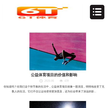
公益体育项目的价值和影响
2026-06
439
你知道吗？在我们这个快节奏的生活中，公益体育项目就像一股清流，悄悄地改变了无
数人的生活。它们不仅让运动变得更加普及，还为社会带来了深远的影...