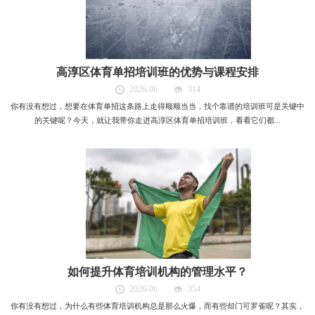
高淳区体育单招培训班的优势与课程安排
2026-06
314
你有没有想过，想要在体育单招这条路上走得顺顺当当，找个靠谱的培训班可是关键中
的关键呢？今天，就让我带你走进高淳区体育单招培训班，看看它们都...
如何提升体育培训机构的管理水平？
2026-06
354
你有没有想过，为什么有些体育培训机构总是那么火爆，而有些却门可罗雀呢？其实，