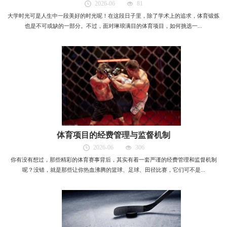
2026-06
81
大学时光可是人生中一段美好的时光呢！在这段日子里，除了学术上的追求，体育锻炼
也是不可或缺的一部分。不过，面对琳琅满目的体育项目，如何挑选一...
体育项目的经费管理与监督机制
2026-06
306
你有没有想过，那些精彩的体育赛事背后，其实有着一套严谨的经费管理和监督机制
呢？没错，就是那些让你热血沸腾的篮球、足球、田径比赛，它们可不是...