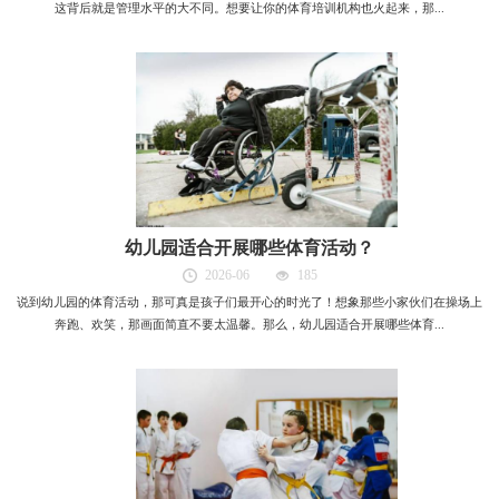
这背后就是管理水平的大不同。想要让你的体育培训机构也火起来，那...
幼儿园适合开展哪些体育活动？
2026-06
185
说到幼儿园的体育活动，那可真是孩子们最开心的时光了！想象那些小家伙们在操场上
奔跑、欢笑，那画面简直不要太温馨。那么，幼儿园适合开展哪些体育...