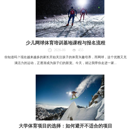
少儿网球体育培训基地课程与报名流程
2026-06
455
你知道吗？现在越来越多的家长开始关注孩子的体育兴趣培养，而网球，这个优雅又充
满活力的运动，正逐渐成为孩子们的新宠。今天，就让我带你走进一家...
大学体育项目的选择：如何避开不适合的项目