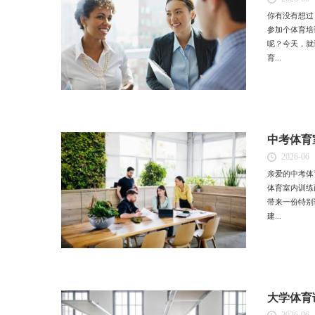
你有没有想过
参加个体育培
呢？今天，就
育...
中考体育
2026-06
亲爱的中考体
体育室内训练
带来一份特别
建...