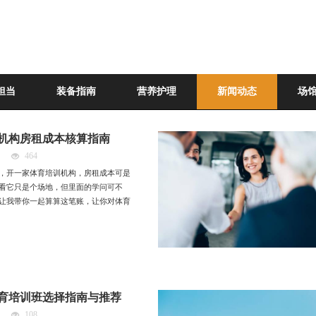
担当
装备指南
营养护理
新闻动态
场
机构房租成本核算指南
464
，开一家体育培训机构，房租成本可是
看它只是个场地，但里面的学问可不
让我带你一起算算这笔账，让你对体育
育培训班选择指南与推荐
108