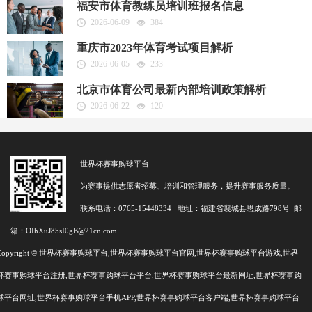
福安市体育教练员培训班报名信息
2026-06-09
384
重庆市2023年体育考试项目解析
2026-06-05
233
北京市体育公司最新内部培训政策解析
2026-06-22
120
世界杯赛事购球平台
为赛事提供志愿者招募、培训和管理服务，提升赛事服务质量。
联系电话：0765-15448334 地址：福建省襄城县思成路798号 邮
箱：OIhXuJ85sI0gB@21cn.com
Copyright © 世界杯赛事购球平台,世界杯赛事购球平台官网,世界杯赛事购球平台游戏,世界
杯赛事购球平台注册,世界杯赛事购球平台平台,世界杯赛事购球平台最新网址,世界杯赛事购
球平台网址,世界杯赛事购球平台手机APP,世界杯赛事购球平台客户端,世界杯赛事购球平台