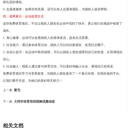
择合适的课程。
4. 志愿者服务：如果你有意愿，还可以加入志愿者团队，为残疾人提供帮助。
四、成果展示：运动改变生活
这些免费体育项目，不仅让残疾人朋友在运动中找到了快乐，更让他们在挑战中收获了
成长。
1. 身心健康：运动可以改善残疾人的身体状况，提高生活质量。
2. 社交能力：通过参加体育活动，残疾人可以结识新朋友，拓宽社交圈子。
3. 自信心提升：在运动中取得成绩，可以让残疾人朋友感受到自己的价值，从而增强自
信心。
4. 社会融入：残疾人通过参与体育活动，可以更好地融入社会，展现自己的风采。
免费体育项目学习与享受政策，为残疾人朋友提供了一个展示自我、实现价值的平台。
让我们携手共进，为他们的美好明天助力！
上一条:
暂无
下一条:
大同市体育培训团购优惠信息
相关文档