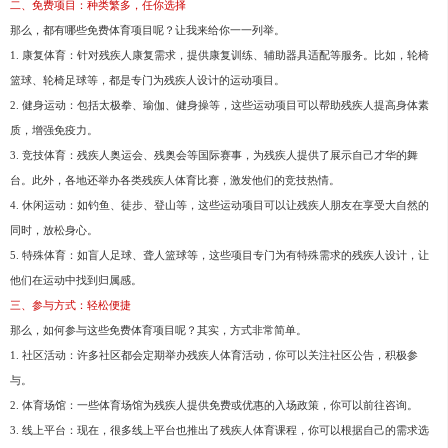
二、免费项目：种类繁多，任你选择
那么，都有哪些免费体育项目呢？让我来给你一一列举。
1. 康复体育：针对残疾人康复需求，提供康复训练、辅助器具适配等服务。比如，轮椅
篮球、轮椅足球等，都是专门为残疾人设计的运动项目。
2. 健身运动：包括太极拳、瑜伽、健身操等，这些运动项目可以帮助残疾人提高身体素
质，增强免疫力。
3. 竞技体育：残疾人奥运会、残奥会等国际赛事，为残疾人提供了展示自己才华的舞
台。此外，各地还举办各类残疾人体育比赛，激发他们的竞技热情。
4. 休闲运动：如钓鱼、徒步、登山等，这些运动项目可以让残疾人朋友在享受大自然的
同时，放松身心。
5. 特殊体育：如盲人足球、聋人篮球等，这些项目专门为有特殊需求的残疾人设计，让
他们在运动中找到归属感。
三、参与方式：轻松便捷
那么，如何参与这些免费体育项目呢？其实，方式非常简单。
1. 社区活动：许多社区都会定期举办残疾人体育活动，你可以关注社区公告，积极参
与。
2. 体育场馆：一些体育场馆为残疾人提供免费或优惠的入场政策，你可以前往咨询。
3. 线上平台：现在，很多线上平台也推出了残疾人体育课程，你可以根据自己的需求选