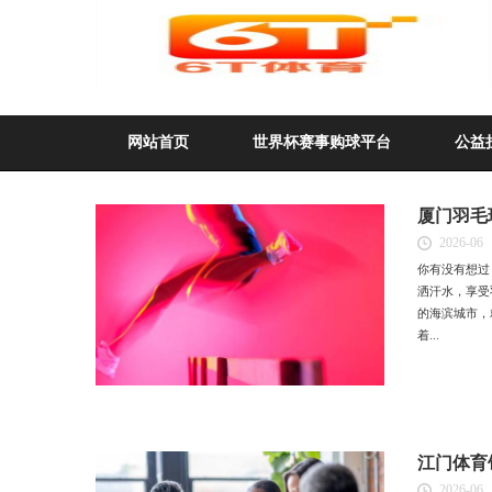
网站首页
世界杯赛事购球平台
公益
厦门羽毛
2026-06
你有没有想过
洒汗水，享受
的海滨城市，
着...
江门体育
2026-06