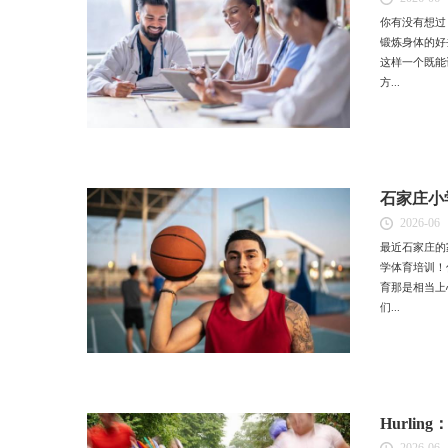
你有没有想过
锻炼身体的好
这样一个既能
方...
2026-06
最近石家庄的
学体育培训！
育那是相当上
们...
Hurli