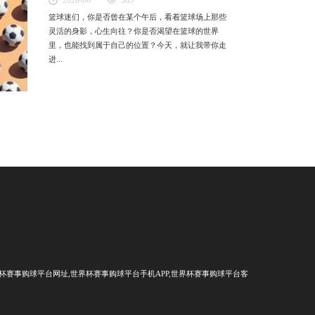
2026-06
385
篮球迷们，你是否曾在某个午后，看着篮球场上那些
灵活的身影，心生向往？你是否渴望在篮球的世界
里，也能找到属于自己的位置？今天，就让我带你走
进...
世界杯赛事购球平台网址,世界杯赛事购球平台手机APP,世界杯赛事购球平台客